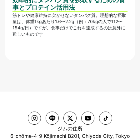
効率的にタンパク質を摂取するための食
筋ト
事とプロテイン活用法
｜初
筋トレや健康維持に欠かせないタンパク質。理想的な摂取
筋ト
量は、体重1kgあたり1.6〜2.2g（例：70kgの人で112〜
ィラ
154g/日）ですが、食事だけでこれを達成するのは意外に
トレ
難しいものです
ジムの住所
6-chōme-4-9 Kōjimachi B201, Chiyoda City, Tokyo