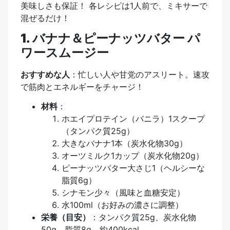
美味しさも保証！ 各レシピは1人前で、ミキサーで
混ぜるだけ！
1. バナナ＆ピーナッツバター パ
ワースムージー
おすすめな人
：忙しい人や甘党のアスリート。速攻
で筋肉とエネルギーをチャージ！
材料
：
ホエイプロテイン（バニラ）1スクープ
（タンパク質25g）
大きなバナナ1本（炭水化物30g）
オーツミルク1カップ（炭水化物20g）
ピーナッツバター大さじ1（ヘルシーな
脂質6g）
シナモン少々（風味と血糖安定）
水100ml（お好みの濃さに調整）
栄養（目安）
：タンパク質25g、炭水化物
50g、脂質8g、約400kcal