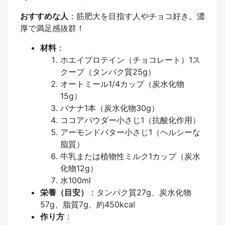
おすすめな人
：筋肥大を目指す人やチョコ好き。濃
厚で満足感抜群！
材料
：
ホエイプロテイン（チョコレート）1ス
クープ（タンパク質25g）
オートミール1/4カップ（炭水化物
15g）
バナナ1本（炭水化物30g）
ココアパウダー小さじ1（抗酸化作用）
アーモンドバター小さじ1（ヘルシーな
脂質）
牛乳または植物性ミルク1カップ（炭水
化物12g）
水100ml
栄養（目安）
：タンパク質27g、炭水化物
57g、脂質7g、約450kcal
作り方
：