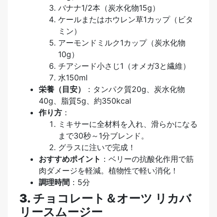
バナナ1/2本（炭水化物15g）
ケールまたはホウレン草1カップ（ビタ
ミン）
アーモンドミルク1カップ（炭水化物
10g）
チアシード小さじ1（オメガ3と繊維）
水150ml
栄養（目安）
：タンパク質20g、炭水化物
40g、脂質5g、約350kcal
作り方
：
ミキサーに全材料を入れ、滑らかになる
まで30秒～1分ブレンド。
グラスに注いで完成！
おすすめポイント
：ベリーの抗酸化作用で筋
肉ダメージを軽減。植物性で軽い消化！
調理時間
：5分
3. チョコレート＆オーツ リカバ
リースムージー