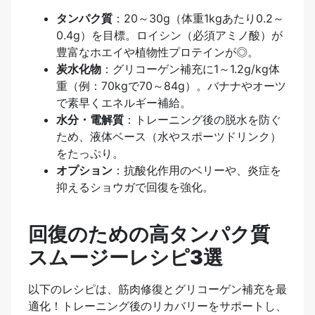
タンパク質
：20～30g（体重1kgあたり0.2～
0.4g）を目標。ロイシン（必須アミノ酸）が
豊富なホエイや植物性プロテインが◎。
炭水化物
：グリコーゲン補充に1～1.2g/kg体
重（例：70kgで70～84g）。バナナやオーツ
で素早くエネルギー補給。
水分・電解質
：トレーニング後の脱水を防ぐ
ため、液体ベース（水やスポーツドリンク）
をたっぷり。
オプション
：抗酸化作用のベリーや、炎症を
抑えるショウガで回復を強化。
回復のための高タンパク質
スムージーレシピ3選
以下のレシピは、筋肉修復とグリコーゲン補充を最
適化！トレーニング後のリカバリーをサポートし、