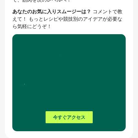
あなたのお気に入りスムージーは？
コメントで教
えて！ もっとレシピや競技別のアイデアが必要な
ら気軽にどうぞ！
四ツ谷で最高のトレ
ーニングを始める準
備はできています
か？Anywhere
Fitness Gymの場所
をGoogleマップで確
認しましょう！
今すぐアクセス