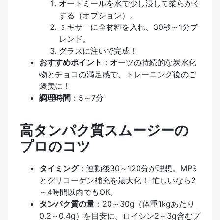
オートミールを水で少し浸して柔らかく
する（オプション）。
ミキサーに全材料を入れ、30秒～1分ブ
レンド。
グラスに注いで完成！
おすすめポイント
：オーツの持続的な炭水化
物とチョコの満足感で、トレーニング後のご
褒美に！
調理時間
：5～7分
高タンパク質スムージーの
プロのコツ
タイミング
：運動後30～120分が理想。MPS
とグリコーゲン補充を最大化！ 忙しいなら2
～4時間以内でもOK。
タンパク質の量
：20～30g（体重1kgあたり
0.2～0.4g）を目安に。ロイシン2～3g含むプ