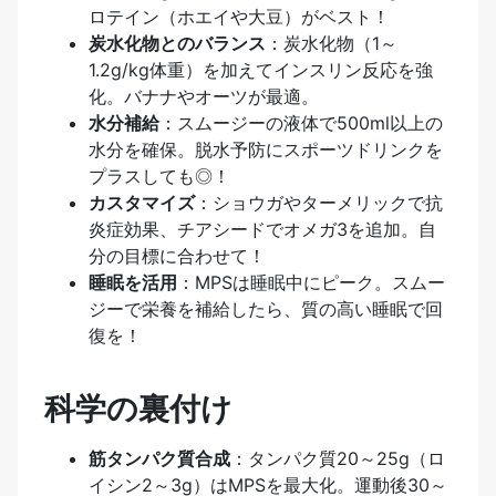
ロテイン（ホエイや大豆）がベスト！
炭水化物とのバランス
：炭水化物（1～
1.2g/kg体重）を加えてインスリン反応を強
化。バナナやオーツが最適。
水分補給
：スムージーの液体で500ml以上の
水分を確保。脱水予防にスポーツドリンクを
プラスしても◎！
カスタマイズ
：ショウガやターメリックで抗
炎症効果、チアシードでオメガ3を追加。自
分の目標に合わせて！
睡眠を活用
：MPSは睡眠中にピーク。スムー
ジーで栄養を補給したら、質の高い睡眠で回
復を！
科学の裏付け
筋タンパク質合成
：タンパク質20～25g（ロ
イシン2～3g）はMPSを最大化。運動後30～