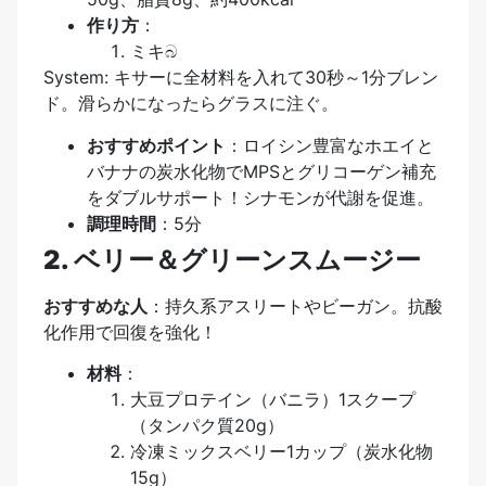
作り方
：
ミキබ
System: キサーに全材料を入れて30秒～1分ブレン
ド。滑らかになったらグラスに注ぐ。
おすすめポイント
：ロイシン豊富なホエイと
バナナの炭水化物でMPSとグリコーゲン補充
をダブルサポート！シナモンが代謝を促進。
調理時間
：5分
2. ベリー＆グリーンスムージー
おすすめな人
：持久系アスリートやビーガン。抗酸
化作用で回復を強化！
材料
：
大豆プロテイン（バニラ）1スクープ
（タンパク質20g）
冷凍ミックスベリー1カップ（炭水化物
15g）