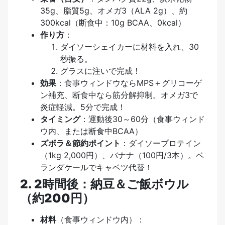
35g、脂質5g、オメガ3（ALA 2g）、約
300kcal（断食中：10g BCAA、0kcal）
作り方
：
ダイソーシェイカーに材料を入れ、30
秒振る。
グラスに注いで完成！
効果
：食事ウィンドウならMPS＋グリコーゲ
ン補充、断食中なら筋分解抑制。オメガ3で
炎症軽減。5分で完成！
タイミング
：運動後30～60分（食事ウィンド
ウ内、または断食中BCAA）
ズボラ＆節約ポイント
：ダイソープロテイン
（1kg 2,000円）、バナナ（100円/3本）。ベ
ランダケールでキャベツ代替！
2. 2時間後：納豆＆ご飯ボウル
（約200円）
材料
（食事ウィンドウ内）：