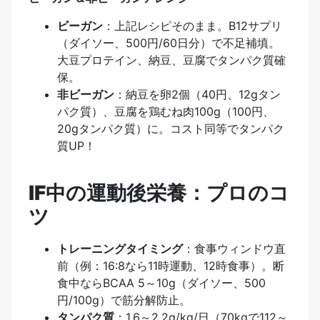
ビーガン
：上記レシピそのまま。B12サプリ
（ダイソー、500円/60日分）で不足補填。
大豆プロテイン、納豆、豆腐でタンパク質確
保。
非ビーガン
：納豆を卵2個（40円、12gタン
パク質）、豆腐を鶏むね肉100g（100円、
20gタンパク質）に。コスト同等でタンパク
質UP！
IF中の運動後栄養：プロのコ
ツ
トレーニングタイミング
：食事ウィンドウ直
前（例：16:8なら11時運動、12時食事）。断
食中ならBCAA 5～10g（ダイソー、500
円/100g）で筋分解防止。
タンパク質
：1.6～2.2g/kg/日（70kgで112～