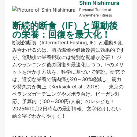
Shin Nishimura
Personal Trainer at
Anyewhere Fitness
断続的断食（IF）と運動後
の栄養：回復を最大化！
断続的断食（Intermittent Fasting, IF）と運動を組
み合わせるのは、脂肪燃焼や健康改善に効果的です
が、運動後の栄養摂取には特別な配慮が必要！ ジ
ムやランニング後の回復を最適化しつつ、IFのメリ
ットを活かす方法を、科学に基づいて解説。研究で
は、適切な栄養で筋肉痛が20～30%軽減し、筋力
や持久力が向上（Kerksick et al., 2018）。 東京の
ベランダガーデニングやズボラ向け、ビーガン対
応、予算内（100～300円/人前）のレシピも！
2025年10月2日時点の最新情報、文字化けしない
絵文字でわかりやすく！