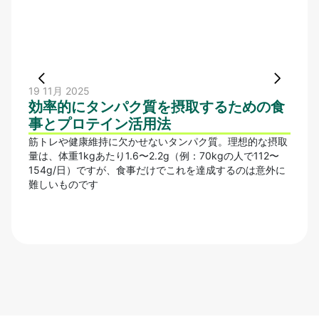
19 11月 2025
17 11
効率的にタンパク質を摂取するための食
筋ト
事とプロテイン活用法
｜初
筋トレや健康維持に欠かせないタンパク質。理想的な摂取
筋ト
量は、体重1kgあたり1.6〜2.2g（例：70kgの人で112〜
ィラ
154g/日）ですが、食事だけでこれを達成するのは意外に
トレ
難しいものです