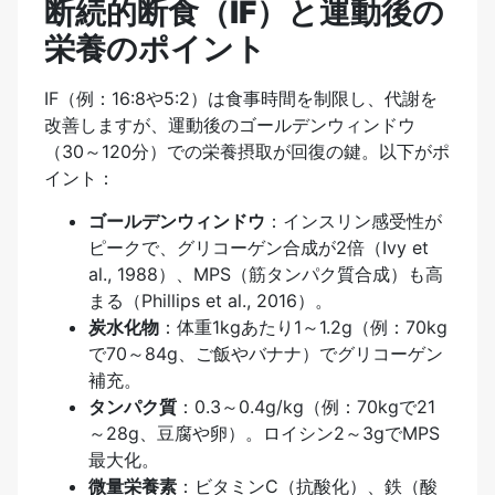
断続的断食（IF）と運動後の
栄養のポイント
IF（例：16:8や5:2）は食事時間を制限し、代謝を
改善しますが、運動後のゴールデンウィンドウ
（30～120分）での栄養摂取が回復の鍵。以下がポ
イント：
ゴールデンウィンドウ
：インスリン感受性が
ピークで、グリコーゲン合成が2倍（Ivy et
al., 1988）、MPS（筋タンパク質合成）も高
まる（Phillips et al., 2016）。
炭水化物
：体重1kgあたり1～1.2g（例：70kg
で70～84g、ご飯やバナナ）でグリコーゲン
補充。
タンパク質
：0.3～0.4g/kg（例：70kgで21
～28g、豆腐や卵）。ロイシン2～3gでMPS
最大化。
微量栄養素
：ビタミンC（抗酸化）、鉄（酸