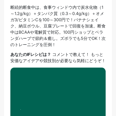
断続的断食中は、食事ウィンドウ内で炭水化物（1
～1.2g/kg）＋タンパク質（0.3～0.4g/kg）＋オメ
ガ3/ビタミンCを100～300円で！バナナシェイ
ク、納豆ボウル、豆腐プレートで回復を加速。断食
中はBCAAや電解質で対応。100円ショップとベラ
ンダハーブで節約＆癒し。ズボラでも5分でOK！次
のトレーニングを圧倒！
あなたのIFレシピは？
コメントで教えて！ もっと
安価なアイデアや競技別が必要なら気軽にどうぞ！
四ツ谷で最高のトレ
ーニングを始める準
備はできています
か？Anywhere
Fitness Gymの場所