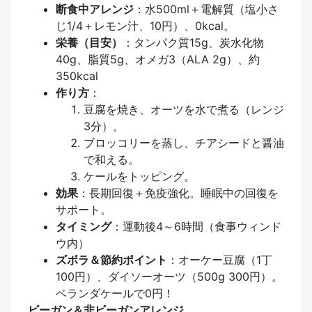
断食中アレンジ
：水500ml＋電解質（塩小さ
じ1/4＋レモン汁、10円）、0kcal。
栄養（目安）
：タンパク質15g、炭水化物
40g、脂質5g、オメガ3（ALA 2g）、約
350kcal
作り方
：
豆腐を焼き、オーツを水で煮る（レンジ
3分）。
ブロッコリーを蒸し、チアシードと醤油
で和える。
ケールをトッピング。
効果
：長期回復＋免疫強化。睡眠中の回復を
サポート。
タイミング
：運動後4～6時間（食事ウィンド
ウ内）
ズボラ＆節約ポイント
：オーケー豆腐（1丁
100円）、ダイソーオーツ（500g 300円）。
ベランダケールで0円！
ビーガン＆非ビーガンアレンジ