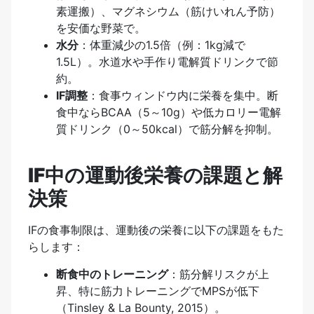
素運搬）、マグネシウム（筋けいれん予防）
を安価な野菜で。
水分
：体重減少の1.5倍（例：1kg減で
1.5L）。水道水や手作り電解質ドリンクで節
約。
IF調整
：食事ウィンドウ内に栄養を集中。断
食中ならBCAA（5～10g）や低カロリー電解
質ドリンク（0～50kcal）で筋分解を抑制。
IF中の運動後栄養の課題と解
決策
IFの食事制限は、運動後の栄養に以下の課題をもた
らします：
断食中のトレーニング
：筋分解リスクが上
昇、特に筋力トレーニングでMPSが低下
（Tinsley & La Bounty, 2015）。