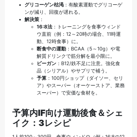
グリコーゲン枯渇
：有酸素運動でグリコーゲ
ンが減り、回復が遅れる。
解決策
：
16:8法
：トレーニングを食事ウィンド
ウ直前（例：12～20時の場合、11時運
動、12時食事）に。
断食中の運動
：BCAA（5～10g）や電
解質ドリンクで筋分解を最小限に。
ビーガン
：B12/鉄不足に注意。強化食
品（シリアル）やサプリで補う。
予算
：100円ショップ（ダイソー、セリ
ア）やスーパー（オーケーストア、業務
スーパー）で安価な食材を。
予算内IF向け運動後食＆シェ
イク：3レシピ
1人前100～300円、食事ウィンドウ（例：16:8の12