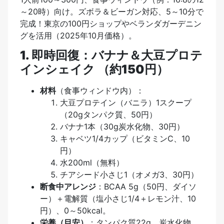
～20時）向け。ズボラ＆ビーガン対応、5～10分で
完成！東京の100円ショップやベランダガーデニン
グを活用（2025年10月価格）。
1. 即時回復：バナナ＆大豆プロテ
インシェイク （約150円）
材料
（食事ウィンドウ内）：
大豆プロテイン（バニラ）1スクープ
（20gタンパク質、50円）
バナナ1本（30g炭水化物、30円）
キャベツ1/4カップ（ビタミンC、10
円）
水200ml（無料）
チアシード小さじ1（オメガ3、30円）
断食中アレンジ
：BCAA 5g（50円、ダイソ
ー）＋電解質（塩小さじ1/4＋レモン汁、10
円）、0～50kcal。
栄養（目安）
：タンパク質22g、炭水化物