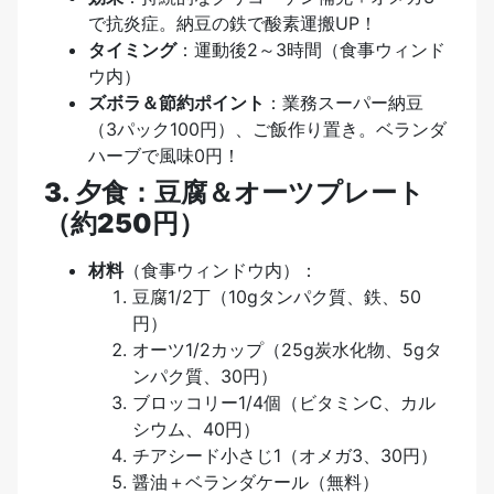
で抗炎症。納豆の鉄で酸素運搬UP！
タイミング
：運動後2～3時間（食事ウィンド
ウ内）
ズボラ＆節約ポイント
：業務スーパー納豆
（3パック100円）、ご飯作り置き。ベランダ
ハーブで風味0円！
3. 夕食：豆腐＆オーツプレート
（約250円）
材料
（食事ウィンドウ内）：
豆腐1/2丁（10gタンパク質、鉄、50
円）
オーツ1/2カップ（25g炭水化物、5gタ
ンパク質、30円）
ブロッコリー1/4個（ビタミンC、カル
シウム、40円）
チアシード小さじ1（オメガ3、30円）
醤油＋ベランダケール（無料）