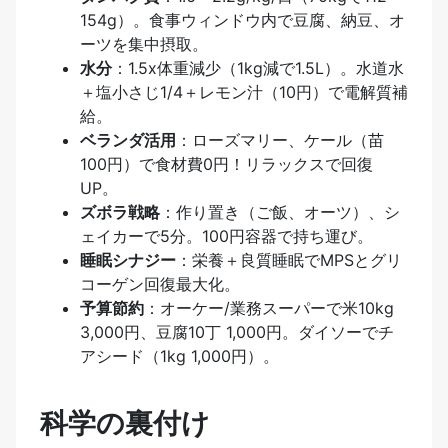
154g）。食事ウィンドウ内で豆腐、納豆、オ
ーツを集中摂取。
水分
：1.5x体重減少（1kg減で1.5L）。水道水
＋塩小さじ1/4＋レモン汁（10円）で電解質補
給。
ベランダ活用
：ローズマリー、ケール（苗
100円）で食材費0円！リラックスで回復
UP。
ズボラ戦略
：作り置き（ご飯、オーツ）、シ
ェイカーで5分。100円容器で持ち運び。
睡眠シナジー
：栄養＋良質睡眠でMPSとグリ
コーゲン回復最大化。
予算節約
：オーケー/業務スーパーで米10kg
3,000円、豆腐10丁 1,000円。ダイソーでチ
アシード（1kg 1,000円）。
科学の裏付け