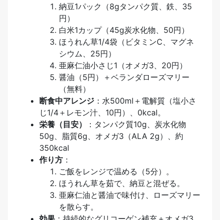
納豆1パック（8gタンパク質、鉄、35
円）
白米1カップ（45g炭水化物、50円）
ほうれん草1/4袋（ビタミンC、マグネ
シウム、25円）
亜麻仁油小さじ1（オメガ3、20円）
醤油（5円）＋ベランダローズマリー
（無料）
断食中アレンジ
：水500ml＋電解質（塩小さ
じ1/4＋レモン汁、10円）、0kcal。
栄養（目安）
：タンパク質10g、炭水化物
50g、脂質6g、オメガ3（ALA 2g）、約
350kcal
作り方
：
ご飯をレンジで温める（5分）。
ほうれん草を茹で、納豆と混ぜる。
亜麻仁油と醤油で味付け、ローズマリー
を散らす。
効果
：持続的なグリコーゲン補充＋オメガ3