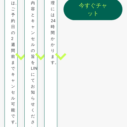
は、
内
理
今すぐチャ
ご
容
に
ット
予
と
は
約
キ
24
日
ャ
時
の
ン
間
2
セ
か
週
ル
か
間
の
り
前
旨
ま
ま
を
す。
で
LINE
キ
に
ャ
て
ン
お
セ
知
ル
ら
可
せ
能
く
で
だ
す。
さ