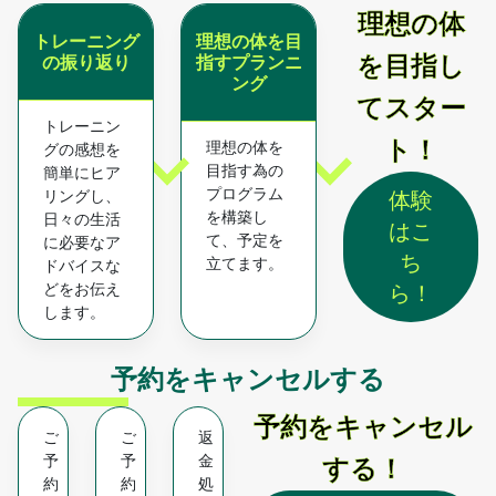
理想の体
トレーニング
理想の体を目
を目指し
の振り返り
指すプランニ
ング
てスター
トレーニン
ト！
理想の体を
グの感想を
目指す為の
簡単にヒア
プログラム
リングし、
体験
を構築し
日々の生活
はこ
て、予定を
に必要なア
ち
立てます。
ドバイスな
どをお伝え
ら！
します。
予約をキャンセルする
予約をキャンセル
ご
ご
返
予
予
金
する！
約
約
処