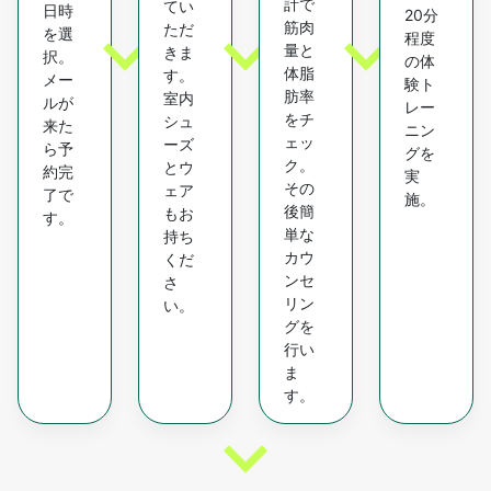
計で
てい
日時
20分
筋肉
ただ
を選
程度
量と
きま
択。
の体
体脂
す。
メー
験ト
肪率
室内
ルが
レー
をチ
シュ
来た
ニン
ェッ
ーズ
ら予
グを
ク。
とウ
約完
実
その
ェア
了で
施。
後簡
もお
す。
単な
持ち
カウ
くだ
ンセ
さ
リン
い。
グを
行い
ま
す。