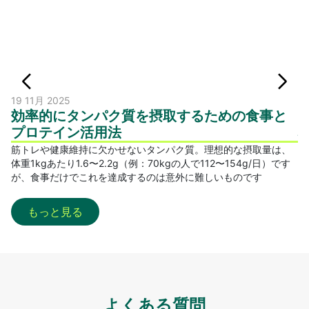
19 11月 2025
17
効率的にタンパク質を摂取するための食事と
プロテイン活用法
筋トレや健康維持に欠かせないタンパク質。理想的な摂取量は、
筋
体重1kgあたり1.6〜2.2g（例：70kgの人で112〜154g/日）です
ン
が、食事だけでこれを達成するのは意外に難しいものです
だ
もっと見る
よくある質問