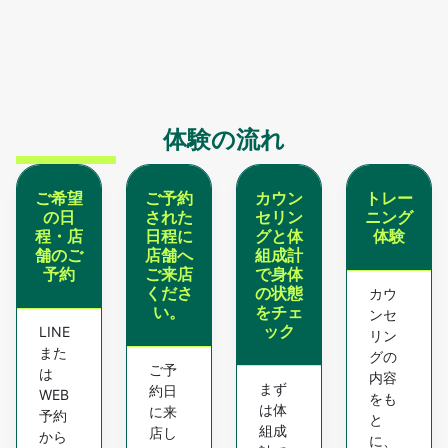
体験の流れ
ご希望
ご予約
カウン
トレー
の日
された
セリン
ニング
程・店
日程に
グと体
体験
舗のご
店舗へ
組成計
予約
ご来店
で身体
くださ
の状態
カウ
い。
をチェ
ンセ
ック
LINE
リン
また
グの
ご予
は
内容
まず
約日
WEB
をも
は体
に来
予約
と
組成
店し
から
に、