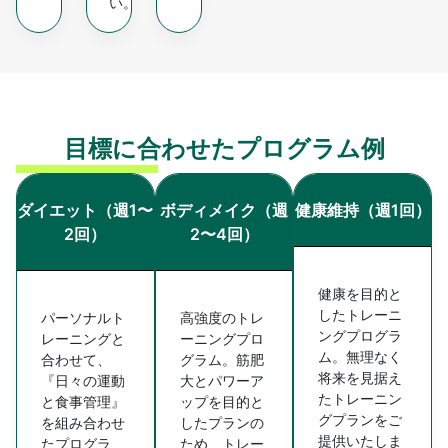
い。
目標に合わせたプログラム例
ダイエット（週1〜
ボディメイク（週
健康維持（週1回）
2回）
2〜4回）
健康を目的と
したトレーニ
パーソナルト
高強度のトレ
ングプログラ
レーニングと
ーニングプロ
ム。無理なく
合わせて、
グラム。筋肥
将来を見据え
『日々の運動
大とパワーア
たトレーニン
と食事管理』
ップを目的と
グプランをご
を組み合わせ
したプランの
提供いたしま
たプログラ
ため、トレー