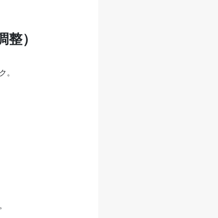
調整）
ク。
。