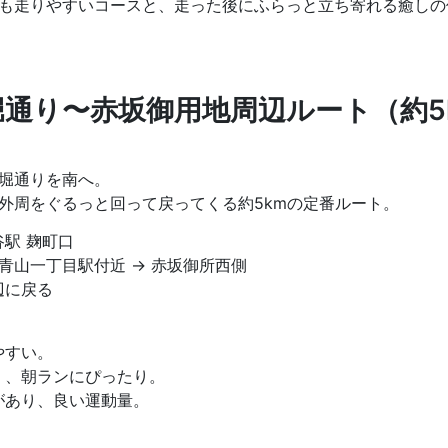
も走りやすいコースと、走った後にふらっと立ち寄れる癒しの
堀通り〜赤坂御用地周辺ルート（約5
堀通りを南へ。
外周をぐるっと回って戻ってくる約5kmの定番ルート。
谷駅 麹町口
 青山一丁目駅付近 → 赤坂御所西側
辺に戻る
やすい。
く、朝ランにぴったり。
があり、良い運動量。