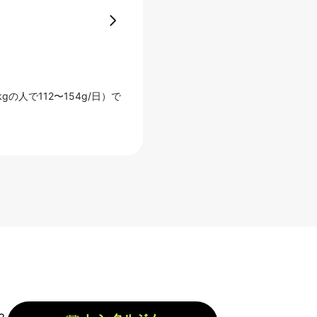
17 11月 2025
筋トレとサプリメントの効果
の人で112〜154g/日）で
筋トレは、筋肉を増やし、基礎代謝を上げ
グだけでは限界があります。