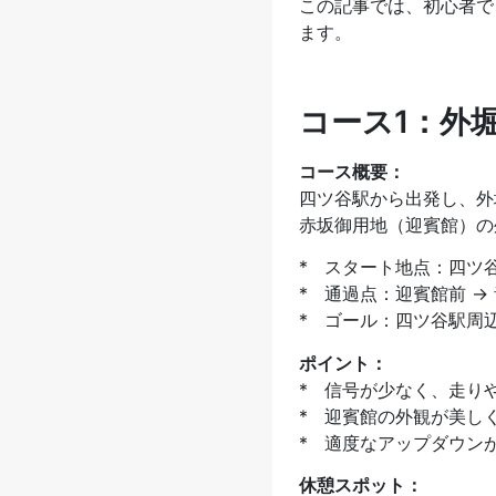
この記事では、初心者で
ます。
コース1：外
コース概要：
四ツ谷駅から出発し、外
赤坂御用地（迎賓館）の
* スタート地点：四ツ
* 通過点：迎賓館前 →
* ゴール：四ツ谷駅周
ポイント：
* 信号が少なく、走り
* 迎賓館の外観が美し
* 適度なアップダウン
休憩スポット：