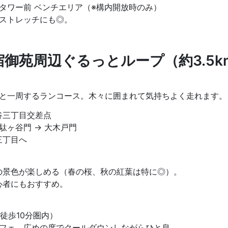
タワー前 ベンチエリア（※構内開放時のみ）
ストレッチにも◎。
宿御苑周辺ぐるっとループ（約3.5k
と一周するランコース。木々に囲まれて気持ちよく走れます。
谷三丁目交差点
千駄ヶ谷門 → 大木戸門
三丁目へ
の景色が楽しめる（春の桜、秋の紅葉は特に◎）。
心者にもおすすめ。
宿」（徒歩10分圏内）
フェ。広めの席でクールダウンしながらひと息。