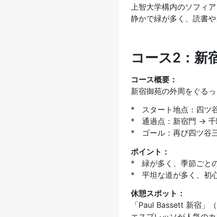
上智大学構内のソフィア
静かで緑が多く、読書や
コース2：新
コース概要：
新宿御苑の外周をぐるっ
* スタート地点：四ツ
* 通過点：新宿門 → 
* ゴール：再び四ツ谷
ポイント：
* 緑が多く、季節ごと
* 平坦な道が多く、初
休憩スポット：
「Paul Bassett 新
エスプレッソが人気のカ