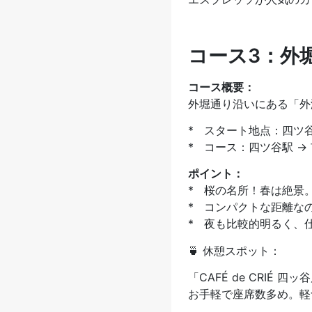
コース3：外
コース概要：
外堀通り沿いにある「外
* スタート地点：四ツ
* コース：四ツ谷駅 →
ポイント：
* 桜の名所！春は絶景
* コンパクトな距離な
* 夜も比較的明るく、
🍵 休憩スポット：
「CAFÉ de CRIÉ 
お手軽で座席数多め。軽